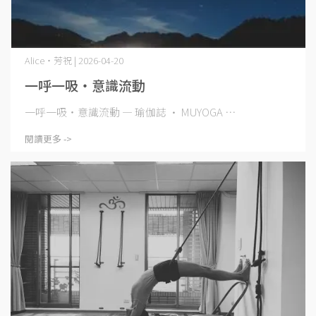
Alice・芳祝 | 2026-04-20
一呼一吸・意識流動
一呼一吸・意識流動 — 瑜伽誌 · MUYOGA ⋯
閱讀更多 ->