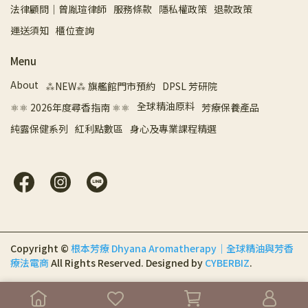
法律顧問｜曾胤瑄律師
服務條款
隱私權政策
退款政策
運送須知
櫃位查詢
Menu
About
⁂NEW⁂ 旗艦館門市預約
DPSL 芳研院
全球精油原料
⚛︎⚛︎ 2026年度尋香指南 ⚛︎⚛︎
芳療保養產品
純露保健系列
紅利點數區
身心及專業課程精選
Copyright ©
根本芳療 Dhyana Aromatherapy｜全球精油與芳香
療法電商
All Rights Reserved.
Designed by
CYBERBIZ
.