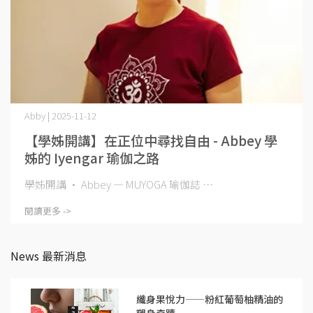
Abby | 2025-11-12
【學姊開講】在正位中尋找自由 - Abbey 學
姊的 Iyengar 瑜伽之路
學姊開講 · Abbey — MUYOGA 瑜伽誌 ⋯
閱讀更多 ->
News 最新消息
纖身果悅力——粉紅葡萄柚精油的
塑身奇蹟