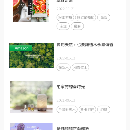
2022-11-21
根本芳療
粉紅葡萄柚
薰香
泡澡
纖身
愛用天然，也要讓植木永續傳香
2022-01-13
花梨木
秘魯聖木
宅家芳繚淨時光
2021-06-13
台灣針五木
斯卡也達
純精
情緒緩緩正向釋放