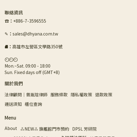
聯絡資訊
☎︎
：
+886-7-3596555
✎
：
sales@dhyana.com.tw
⛘
：
高雄市左營區文學路350號
⏲︎⏲︎⏲︎
Mon.~Sat. 09:00 - 18:00 
Sun. Fixed days off (GMT+8)
關於我們
法律顧問｜曾胤瑄律師
服務條款
隱私權政策
退款政策
運送須知
櫃位查詢
Menu
About
⁂NEW⁂ 旗艦館門市預約
DPSL 芳研院