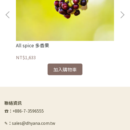
All spice 多香果
Am
NT$1,633
NT
加入購物車
聯絡資訊
☎︎
：
+886-7-3596555
✎
：
sales@dhyana.com.tw