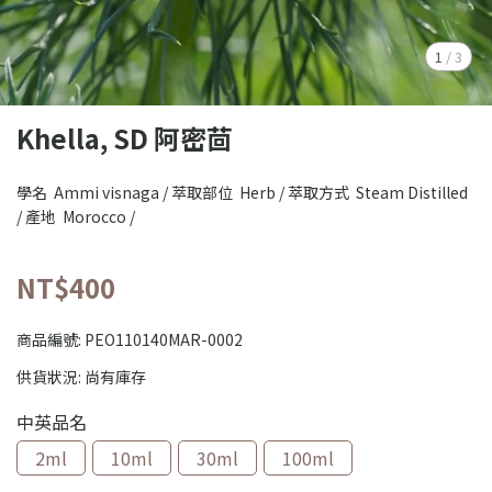
1
/
3
Khella, SD 阿密茴
學名 Ammi visnaga / 萃取部位 Herb / 萃取方式 Steam Distilled
/ 產地 Morocco /
NT$400
商品編號:
PEO110140MAR-0002
供貨狀況:
尚有庫存
中英品名
2ml
10ml
30ml
100ml