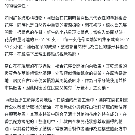
的物理彈性。
如同許多繖形科植物，阿密茴在花期時會開出具代表性的傘狀複合
花序，同時也是自然界中重要的蜜源植物。開花初期，植株會先展
開數十根綠色的花骨，新生的小花呈現淡綠色；當進入盛開期時，
花骨數量可達約 60 至 70 支，且每一支花骨頂端皆密集承載著 50 至
60 朵小花。隨著花朵的成熟，整體會自然轉化為白色的繖形科複合
花序，在豔陽下呈現出優雅的視覺輪廓。
當白花在璀璨的花期過後，複合花序會開始向內收束。其乾燥後的
橙黃色花莖骨架質地堅硬，外形極似傳統紙傘的骨架。在摩洛哥當
地，居民自古以來便習慣將其風乾後綑束，作為日常牙籤使用並於
市集販售，因此阿密茴在民間又擁有「牙籤木」之別稱。
阿密茴原生於摩洛哥地區。在精油的蒸餾工藝中，選擇在開花期進
行全株蒸餾所取得的精油，在嗅覺成分與純粹由種籽萃取的精油存
在顯著差異，其草本特質中融合了泥土與植物花序的特有成分。在
香氛配方調配的工藝應用中，此款由全株開花狀態萃取而得的精
油，以其獨特的分子結構，常被調香製作者選作為建構整體配方中