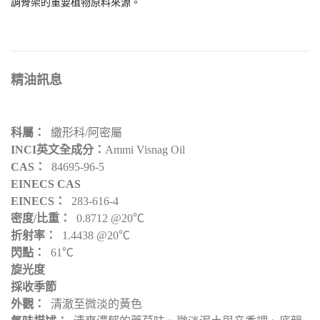
調骨架的重要植物原料來源。
​精油訊息
科屬：
繖形科/阿密屬
INCI英文全成分：
Ammi Visnag Oil
CAS：
84695-96-5
EINECS CAS
EINECS：
283-616-4
密度/比重：
0.8712 @20℃
折射率：
1.4438 @20℃
閃點：
61℃
旋光度
採收季節
外觀：
清澈至微淡的黃色