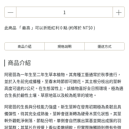
此商品 「 最高 」可以折抵紅利
0
點 (約等於
NT$0
)
商品介紹
規格說明
運送方式
商品介紹
阿密茴為一年生至二年生草本植物。其育種工藝通常於秋季進行，
並於入冬前完成播種，至春末時節即可開花。其主根分枝出的莖幹
高度可達約2公尺。在生態習性上，該植物喜好全日照環境，極為適
合生長於鹼性土壤、草原地區以及較為乾旱的坡地。
阿密茴的生長與分枝能力強盛，新生莖幹在發育初期極為柔韌且具
備彈性，待其完全成熟後，莖幹會逐漸轉為硬骨木質化狀態。其莖
幹外觀乾淨俐落、節點分明，單側會自然展出葉基並開出成簇的羽
狀葉群；其葉片在視覺上看似柔嫩細軟，但實際撫觸時則帶有些微