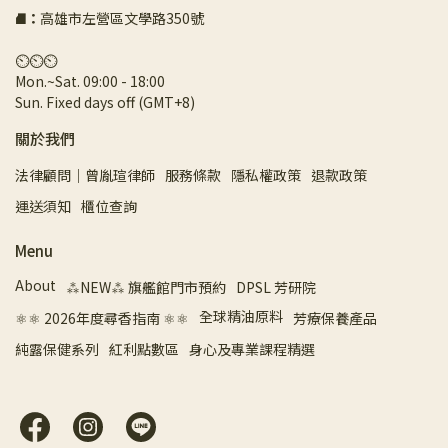
⛘
：
高雄市左營區文學路350號
⏲︎⏲︎⏲︎
Mon.~Sat. 09:00 - 18:00 
Sun. Fixed days off (GMT+8)
關於我們
法律顧問｜曾胤瑄律師
服務條款
隱私權政策
退款政策
運送須知
櫃位查詢
Menu
About
⁂NEW⁂ 旗艦館門市預約
DPSL 芳研院
全球精油原料
⚛︎⚛︎ 2026年度尋香指南 ⚛︎⚛︎
芳療保養產品
純露保健系列
紅利點數區
身心及專業課程精選