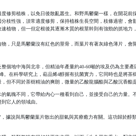
適度修剪植株，以免日後散亂叢生。和野馬鬱蘭一樣，在開花前
因分枝性強，須常適度修剪，保持植株生長空間，枝條過密，會
快速植物，但一但定根後其逐漸木質的根莖幹則有強勁的抓地力
植物，只是馬鬱蘭沒有紅色的莖骨，而葉片有著灰綠色薄片，會
整個地中海與北非，但精油年產量約40-60噸的埃及仍為主要
高峰。在科學研究上，萜品烯4醇握有抗菌實力，它同時也是將茶
量，但不同於茶樹精油的爽朗，微量的乙酸龍腦酯與乙酸沉香酯
木的氣魄不同，它帶給內心一種看到自己，並接受自己的力量。
侵到它人的領域由。
蜜”，據說與馬鬱蘭葉片散出的甜氣與其療癒力有關。這功歸於醇