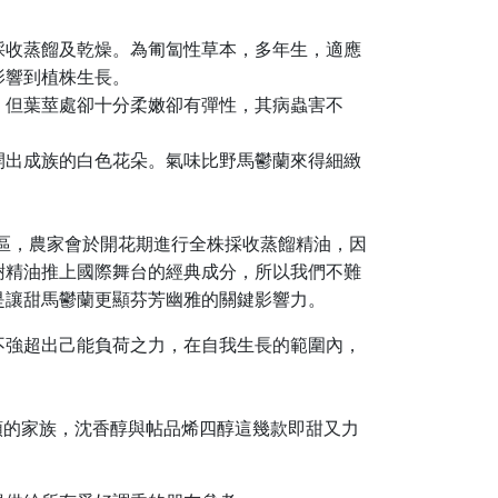
採收蒸餾及乾燥。為匍匐性草本，多年生，適應
影響到植株生長。
，但葉莖處卻十分柔嫩卻有彈性，其病蟲害不
開出成族的白色花朵。氣味比野馬鬱蘭來得細緻
產區，農家會於開花期進行全株採收蒸餾精油，因
樹精油推上國際舞台的經典成分，所以我們不難
是讓甜馬鬱蘭更顯芬芳幽雅的關鍵影響力。
不強超出己能負荷之力，在自我生長的範圍內，
類的家族，沈香醇與帖品烯四醇這幾款即甜又力