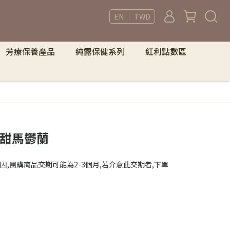
EN ｜ TWD
芳療保養產品
純露保健系列
紅利點數區
et 甜馬鬱蘭
因,團購商品交期可能為2-3個月,若介意此交期者,下單