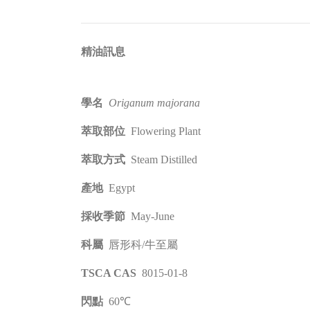
​精油訊息
學名
Origanum majorana
萃取部位
Flowering Plant
萃取方式
Steam Distilled
產地
Egypt
採收季節
May-June
科屬
唇形科/牛至屬
TSCA CAS
8015-01-8
閃點
60℃