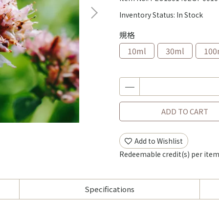
Inventory Status:
In Stock
規格
10ml
30ml
100
ADD TO CART
Add to Wishlist
Redeemable credit(s) per ite
Specifications