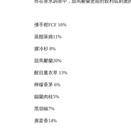
而在香水調香中，甜馬鬱蘭更能對銳利或刺激
佛手柑FCF 16%
蒸餾萊姆11%
膠冷杉 8%
甜馬鬱蘭20%
醒目薰衣草 13%
檸檬香茅 6%
錫蘭肉桂5%
黑胡椒7%
廣藿香14%