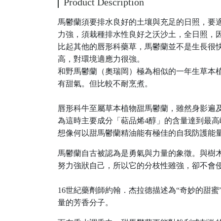
Product Description
馬鬱蘭須要排水良好的土壤與充足的日照，要
力強，須栽種排水性良好之沃沙土，全日照，
比起其他的唇形科藥草，馬鬱蘭並不是生長很
高，對環境適應力很強。
和野馬鬱蘭（奧瑞岡）極為相似的一年生草本
有甜氣。但比較不耐烹煮。
唇形科牛至屬草本植物甜馬鬱蘭，雖然身影遍及
為這時主要成分「萜品烯4醇」的含量達到最
想像何以甜馬鬱蘭精油能有極佳的自我防護能
馬鬱蘭自古被認為是勇氣與力量的象徵。與樹
努力強狀自己，所以它的分枝性雖強，卻不會
16世紀藥劑師約翰．杰拉德描述為“奇妙的甜
量的芳香分子。