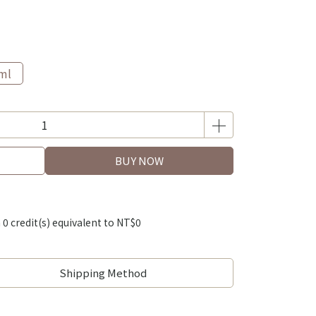
ml
BUY NOW
m
0
credit(s) equivalent to
NT$0
Shipping Method