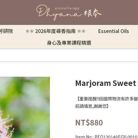
 芳研院
⚛︎⚛︎ 2026年度尋香指南 ⚛︎⚛︎
Essential Oils
身心及專業課程精選
Marjoram Swe
【重要提醒‼️因國際物流有許多變
前請慎思,謝謝您】
NT$880
Item No.:
PEO130140EGY-0010