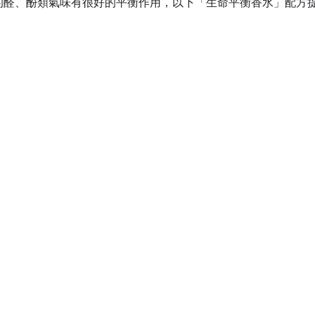
的醛、酚類氣味有很好的平衡作用，以下「生命平衡香水」配方