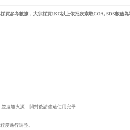
餅圖為學習與採買參考數據，大宗採買1KG以上依批次索取COA, SDS數值為
，並遠離火源，開封後請儘速使用完畢
淡程度進行調整。