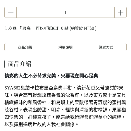
此商品 「 最高 」可以折抵紅利
0
點 (約等於
NT$0
)
商品介紹
規格說明
運送方式
商品介紹
精彩的人生不必苛求完美，只要現在開心足矣
SYA662集結卡拉布里亞島佛手柑，清新花香又帶酸甜的果
味，結合高音輕飄玫瑰香氣的沈香籽，以及東方感十足又具
精緻韻味的和風香柚，和島嶼上的果酸帶著青澀感的蜜柑與
茂谷柑。表現出
酸甜、明亮、輕快與清新的柑橘調，果實猶
如快樂的一群純真孩子，能帶給我們體會群體童心的純粹，
以及揮別過度世故的人我社會關係。