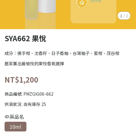
1
/
2
SYA662 果悅
成分：佛手柑、沈香籽、日子香柚、台灣柚子、蜜柑、茂谷柑
居家薰出最愉悅的果悅香氣選擇
NT$1,200
商品編號:
PMZGIG06-662
供貨狀況:
尚有庫存 25
中英品名
10ml