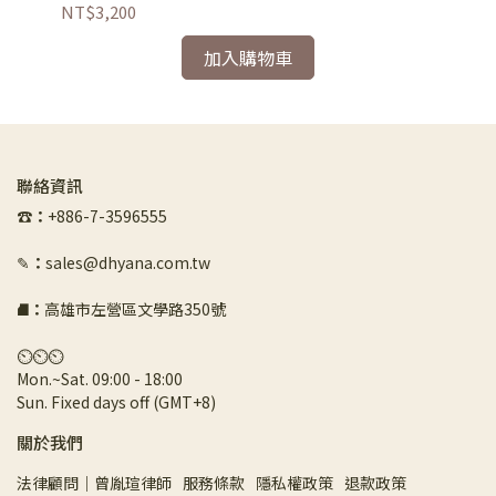
NT$3,200
NT
加入購物車
聯絡資訊
☎︎
：
+886-7-3596555
✎
：
sales@dhyana.com.tw
⛘
：
高雄市左營區文學路350號
⏲︎⏲︎⏲︎
Mon.~Sat. 09:00 - 18:00 
Sun. Fixed days off (GMT+8)
關於我們
法律顧問｜曾胤瑄律師
服務條款
隱私權政策
退款政策