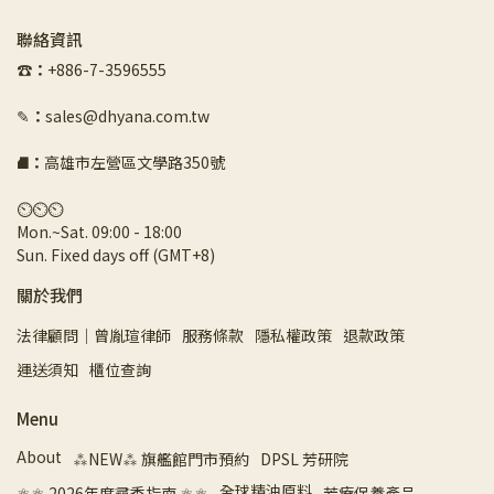
聯絡資訊
☎︎
：
+886-7-3596555
✎
：
sales@dhyana.com.tw
⛘
：
高雄市左營區文學路350號
⏲︎⏲︎⏲︎
Mon.~Sat. 09:00 - 18:00 
Sun. Fixed days off (GMT+8)
關於我們
法律顧問｜曾胤瑄律師
服務條款
隱私權政策
退款政策
運送須知
櫃位查詢
Menu
About
⁂NEW⁂ 旗艦館門市預約
DPSL 芳研院
全球精油原料
⚛︎⚛︎ 2026年度尋香指南 ⚛︎⚛︎
芳療保養產品