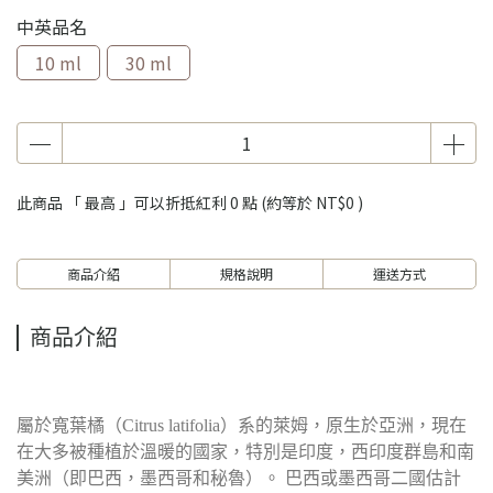
中英品名
10 ml
30 ml
此商品 「 最高 」可以折抵紅利
0
點 (約等於
NT$0
)
商品介紹
規格說明
運送方式
商品介紹
屬於寬葉橘（Citrus latifolia）系的萊姆，原生於亞洲，現在
在大多被種植於溫暖的國家，特別是印度，西印度群島和南
美洲（即巴西，墨西哥和秘魯）。 巴西或墨西哥二國估計