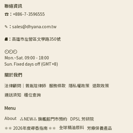
聯絡資訊
☎︎
：
+886-7-3596555
✎
：
sales@dhyana.com.tw
⛘
：
高雄市左營區文學路350號
⏲︎⏲︎⏲︎
Mon.~Sat. 09:00 - 18:00 
Sun. Fixed days off (GMT+8)
關於我們
法律顧問｜曾胤瑄律師
服務條款
隱私權政策
退款政策
運送須知
櫃位查詢
Menu
About
⁂NEW⁂ 旗艦館門市預約
DPSL 芳研院
全球精油原料
⚛︎⚛︎ 2026年度尋香指南 ⚛︎⚛︎
芳療保養產品