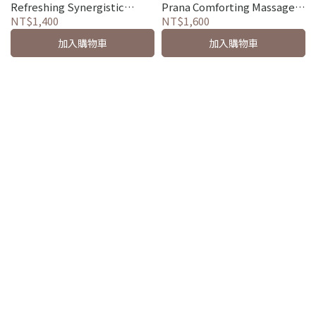
Refreshing Synergistic
Prana Comforting Massage
Essence
Oil
NT$1,400
NT$1,600
加入購物車
加入購物車