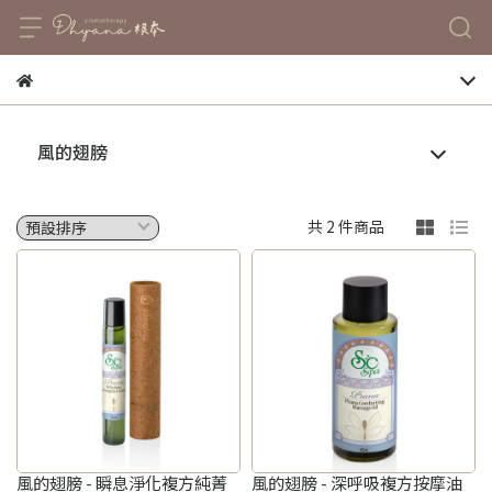
風的翅膀
共 2 件商品
風的翅膀 - 瞬息淨化複方純菁
風的翅膀 - 深呼吸複方按摩油