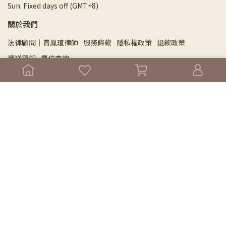
Sun. Fixed days off (GMT+8)
關於我們
法律顧問｜曾胤瑄律師
服務條款
隱私權政策
退款政策
運送須知
櫃位查詢
Menu
About
⁂NEW⁂ 旗艦館門市預約
DPSL 芳研院
全球精油原料
⚛︎⚛︎ 2026年度尋香指南 ⚛︎⚛︎
芳療保養產品
純露保健系列
紅利點數區
身心及專業課程精選
Copyright ©
根本芳療 Dhyana Aromatherapy｜全球精油與芳香