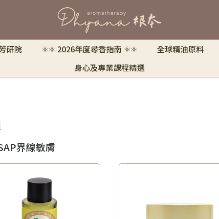
 芳研院
⚛︎⚛︎ 2026年度尋香指南 ⚛︎⚛︎
全球精油原料
身心及專業課程精選
線
SAP界線敏膚