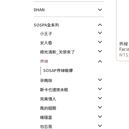
DHAN
SOSPA全系列
小王子
女人香
界線 
Facia
綠光清新_天使來了
NT$1
界線
SOSAP界線敏膚
孕媽咪
斯卡也達夜未眠
完美情人
風的翅膀
維薩里
勿忘我