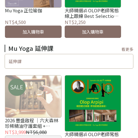
Mu Yoga 正位瑜伽
大師精選ॐ OLOP老師常態
線上跟練 Best Selection
OLOP Iyengar Yoga Online
NT$4,500
NT$2,250
Practice Series
加入購物車
加入購物車
Mu Yoga 延伸課
看更多
延伸課
2026 豐盛啟程 ｜六大森林
珍稀精油守護套組 +
FEYOND 老師直播
NT$3,999
NT$6,080
大師精選ॐ OLOP老師常態