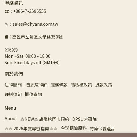
聯絡資訊
☎︎
：
+886-7-3596555
✎
：
sales@dhyana.com.tw
⛘
：
高雄市左營區文學路350號
⏲︎⏲︎⏲︎
Mon.~Sat. 09:00 - 18:00 
Sun. Fixed days off (GMT+8)
關於我們
法律顧問｜曾胤瑄律師
服務條款
隱私權政策
退款政策
運送須知
櫃位查詢
Menu
About
⁂NEW⁂ 旗艦館門市預約
DPSL 芳研院
全球精油原料
⚛︎⚛︎ 2026年度尋香指南 ⚛︎⚛︎
芳療保養產品