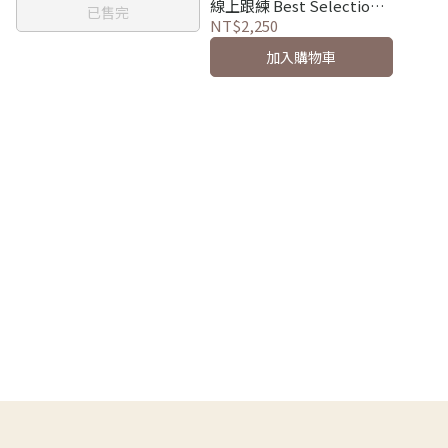
線上跟練 Best Selection
已售完
OLOP Iyengar Yoga Online
NT$2,250
Practice Series
加入購物車