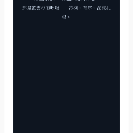
那是藍雲杉的呼吸——冷冽、有序、深深扎
根。