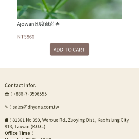
Ajowan 印度藏茴香
Al
NT$866
NT
ADD TO CART
Contact Infor.
☎︎
：
+886-7-3596555
✎
：
sales@dhyana.com.tw
⛘
：
81361 No.350, Wenxue Rd., Zuoying Dist., Kaohsiung City 
813, Taiwan (R.O.C.)
Office Time：