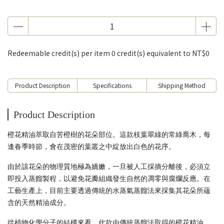
Redeemable credit(s) per item
0
credit(s) equivalent to
NT$0
Product Description
Specifications
Shipping Method
Product Description
橙花精油萃取自苦橙樹的花朵部位。這款枝葉翠綠的常綠喬木，每
逢春季時節，會在茂密的葉叢之中綻放出白色的花序。
由於該花朵的物理質地極為嬌嫩，一旦被人工採摘分離後，必須立
即投入蒸餾製程，以避免花瓣組織發生自然的凋零與腐爛反應。在
工藝生產上，目前主要透過傳統的水蒸氣蒸餾法來採集其花朵所蘊
含的天然精油成分。
從植物化學分子的結構來看，此款由傳統蒸餾法取得的橙花精油，