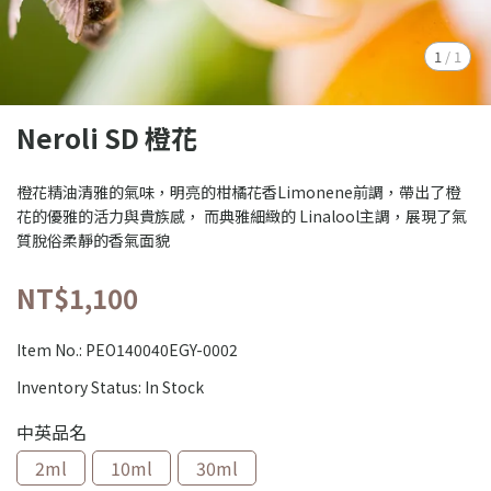
1
/
1
Neroli SD 橙花
橙花精油清雅的氣味，明亮的柑橘花香Limonene前調，帶出了橙
花的優雅的活力與貴族感， 而典雅細緻的 Linalool主調，展現了氣
質脫俗柔靜的香氣面貌
NT$1,100
Item No.:
PEO140040EGY-0002
Inventory Status:
In Stock
中英品名
2ml
10ml
30ml