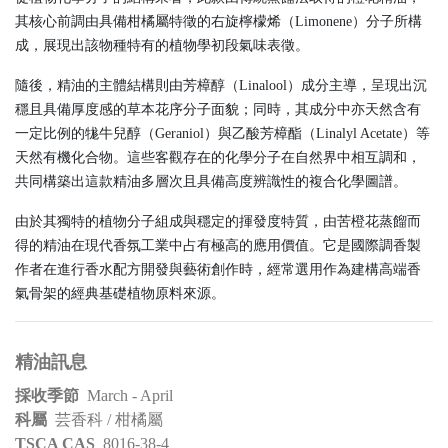
其核心前調由具備柑橘屬特徵的右旋檸檬烯（Limonene）分子所構
成，展現出該物種特有的植物學初段氣味表徵。
隨後，精油的主體結構則由芳樟醇（Linalool）成分主導，呈現出沉
穩且具備厚度感的草本花序分子面貌；同時，其成分中亦天然含有
一定比例的牻牛兒醇（Geraniol）與乙酸芳樟酯（Linalyl Acetate）等
天然有機化合物。這些客觀存在的化學分子在自然界中相互調和，
共同構築出這款精油多層次且具備高度辨識性的複合化學圖譜。
由於其獨特的植物分子組成與穩定的揮發度特質，由苦橙花蒸餾而
得的精油在現代香氛工業中占有極高的應用價值。它是國際調香製
作者在進行香水配方開發與藝術創作時，經常選用作為建構高端香
氣骨架的經典基礎植物原料來源。
​精油訊息
採收季節
March - April
科屬
芸香科 / 柑橘屬
TSCA CAS
8016-38-4