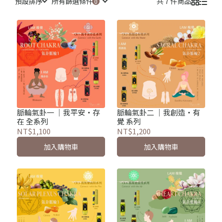
預設排序
所有篩選條件
共 7 件商品
脈輪氣卦一 ｜我平安・存
脈輪氣卦二 ｜我創造・有
在 全系列
覺 系列
NT$1,100
NT$1,200
加入購物車
加入購物車