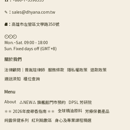
✎
：
sales@dhyana.com.tw
⛘
：
高雄市左營區文學路350號
⏲︎⏲︎⏲︎
Mon.~Sat. 09:00 - 18:00 
Sun. Fixed days off (GMT+8)
關於我們
法律顧問｜曾胤瑄律師
服務條款
隱私權政策
退款政策
運送須知
櫃位查詢
Menu
About
⁂NEW⁂ 旗艦館門市預約
DPSL 芳研院
全球精油原料
⚛︎⚛︎ 2026年度尋香指南 ⚛︎⚛︎
芳療保養產品
純露保健系列
紅利點數區
身心及專業課程精選