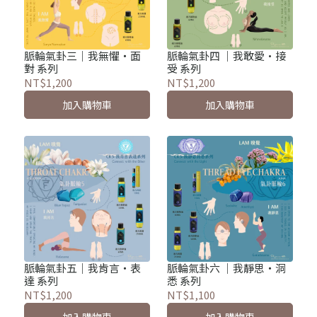
脈輪氣卦三｜我無懼・面
脈輪氣卦四 ｜我敢愛·接
對 系列
受 系列
NT$1,200
NT$1,200
加入購物車
加入購物車
脈輪氣卦五｜我肯言・表
脈輪氣卦六 ｜我靜思・洞
達 系列
悉 系列
NT$1,200
NT$1,100