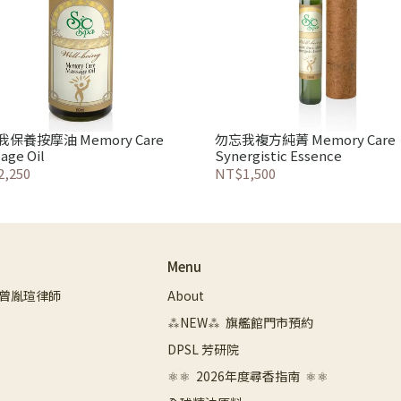
按摩油 Memory Care
勿忘我複方純菁 Memory Care
age Oil
Synergistic Essence
,250
NT$1,500
Menu
曾胤瑄律師
About
⁂NEW⁂  旗艦館門市預約
DPSL 芳研院
⚛︎⚛︎  2026年度尋香指南  ⚛︎⚛︎