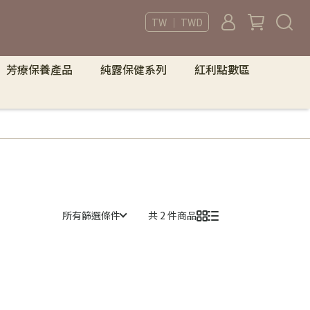
TW ｜ TWD
芳療保養產品
純露保健系列
紅利點數區
所有篩選條件
共 2 件商品