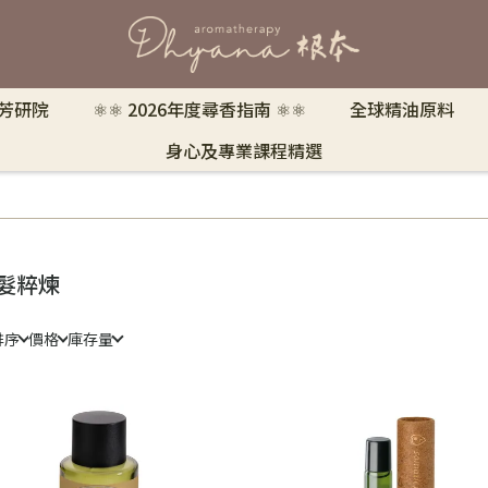
 芳研院
⚛︎⚛︎ 2026年度尋香指南 ⚛︎⚛︎
全球精油原料
身心及專業課程精選
髮粹煉
排序
價格
庫存量