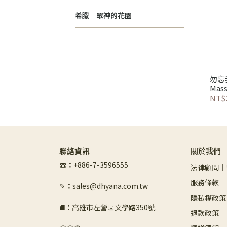
希臘｜眾神的花園
勿忘我保養
Mass
NT$2
聯絡資訊
關於我們
☎︎
：
+886-7-3596555
法律顧問｜
服務條款
✎
：
sales@dhyana.com.tw
隱私權政策
⛘
：
高雄市左營區文學路350號
退款政策