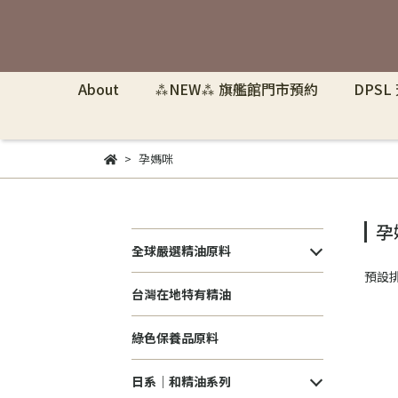
About
⁂NEW⁂ 旗艦館門市預約
DPSL
孕媽咪
孕
全球嚴選精油原料
預設
台灣在地特有精油
綠色保養品原料
日系｜和精油系列