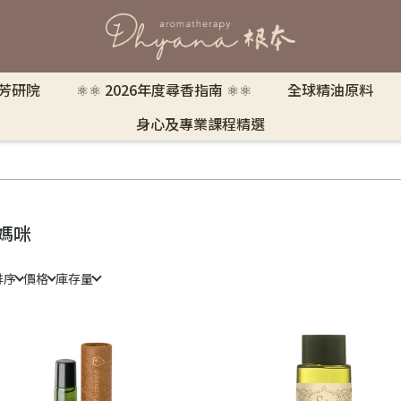
 芳研院
⚛︎⚛︎ 2026年度尋香指南 ⚛︎⚛︎
全球精油原料
身心及專業課程精選
媽咪
排序
價格
庫存量