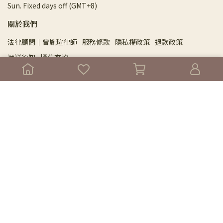
Sun. Fixed days off (GMT+8)
關於我們
法律顧問｜曾胤瑄律師
服務條款
隱私權政策
退款政策
運送須知
櫃位查詢
Menu
About
⁂NEW⁂ 旗艦館門市預約
DPSL 芳研院
全球精油原料
⚛︎⚛︎ 2026年度尋香指南 ⚛︎⚛︎
芳療保養產品
純露保健系列
紅利點數區
身心及專業課程精選
Copyright ©
根本芳療 Dhyana Aromatherapy｜全球精油與芳香