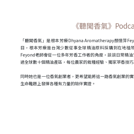
《聽聞香氣》Podca
「聽聞香氣」是根本芳療Dhyana Aromatherapy顏憶萍F
目，根本芳療是台灣少數從事全球精油原料採購到在地植
Feyond老師會從一位多年芳香工作者的角度，談談日常精
過全球數十個精油產區，每位農家的栽種經驗、獨家萃香技巧
同時她也是一位香氣創業者，更希望能將這一路香氣創業的實
生命難題上發揮各種有力量的陪伴實證。