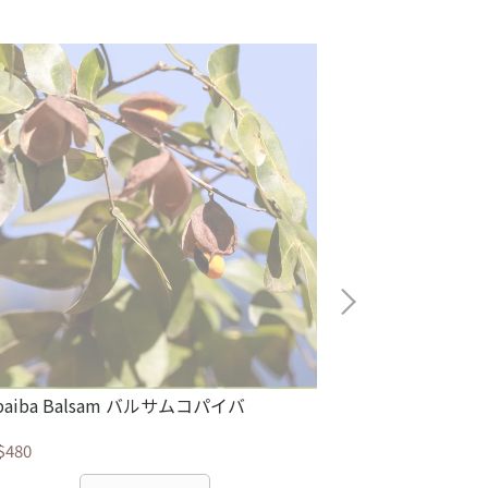
paiba Balsam バルサムコパイバ
Peru balsam
$480
NT$1,280