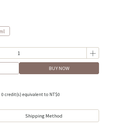
ml
BUY NOW
m
0
credit(s) equivalent to
NT$0
Shipping Method