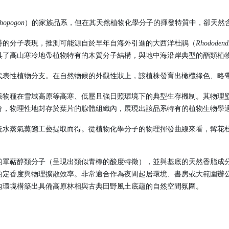
thopogon
）的家族品系，但在其天然植物化學分子的揮發特質中，卻天然含有特定比
特的分子表現，推測可能源自於早年自海外引進的大西洋杜鵑（
Rhododendr
具了高山寒冷地帶植物特有的木質分子結構，與地中海沿岸典型的酯類植
代表性植物分支。在自然物候的外觀性狀上，該植株發育出橄欖綠色、略
該物種在雪域高原等高寒、低壓且強日照環境下的典型生存機制。其物理
分，物理性地封存於葉片的腺體組織內，展現出該品系特有的植物生物學
統水蒸氣蒸餾工藝提取而得。從植物化學分子的物理揮發曲線來看，髯花
的單萜醇類分子（呈現出類似青檸的酸度特徵），並與基底的天然香脂成
的定香度與物理擴散效率。非常適合作為夜間起居環境、書房或大範圍辦
內環境構築出具備高原林相與古典田野風土底蘊的自然空間氛圍。