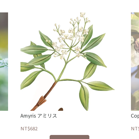
Amyris アミリス
Co
NT$682
NT