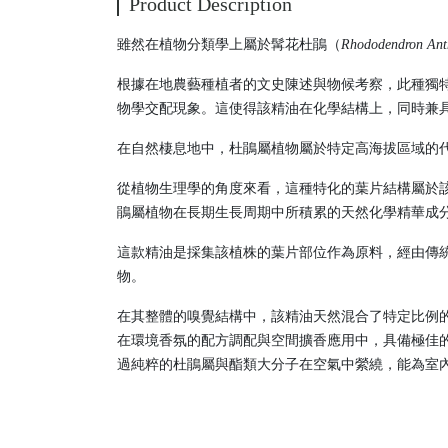
Product Description
雖然在植物分類學上屬於髯花杜鵑（
Rhododendron An
根據在地農藝種植者的文史陳述與物候考察，此種獨
物學交配現象。這使得該精油在化學結構上，同時兼
在自然棲息地中，杜鵑屬植物屬於特定高海拔區域的
從植物生理學的角度來看，這種特化的葉片結構屬於
鵑屬植物在長期生長周期中所積累的天然化學精華成
這款精油是採集該植株的葉片部位作為原料，經由傳
物。
在其整體的嗅覺結構中，該精油天然混合了特定比例
在環境香氛的配方調配與空間擴香應用中，具備極佳
過純粹的杜鵑屬與酯類大分子在空氣中縈繞，能為室