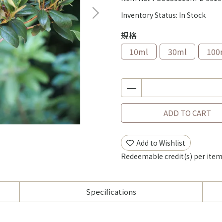
Inventory Status:
In Stock
規格
10ml
30ml
100
ADD TO CART
Add to Wishlist
Redeemable credit(s) per ite
Specifications