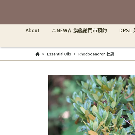
About
⁂NEW⁂ 旗艦館門市預約
DPSL
Essential Oils
Rhododendron 杜鵑