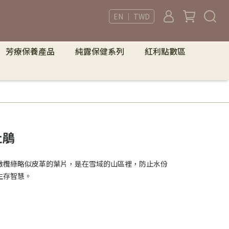
EN ｜ TWD
芳療保養產品
純露保健系列
紅利點數區
杜鵑
橄欖綠略似皮革的葉片，是在雪域的山區裡，防止水份
生存智慧。