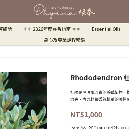
 芳研院
⚛︎⚛︎ 2026年度尋香指南 ⚛︎⚛︎
Essential Oils
身心及專業課程精選
Rhododendron 
杜鵑是尼泊爾珍貴的藥草植物，
散失、盡力封藏香氣精華的強悍
NT$1,000
Item No.:
PEO180110NPL-0010