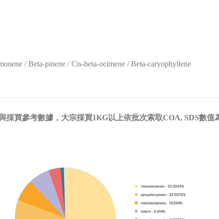
monene / Beta-pinene / Cis-beta-ocimene / Beta-caryophyllene
圓餅圖為學習與採買參考數據，大宗採買1KG以上依批次索取COA, SDS數值