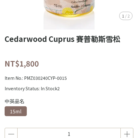
1
/
2
Cedarwood Cuprus 賽普勒斯雪松
NT$1,800
Item No.:
PMZ030240CYP-0015
Inventory Status:
In Stock2
中英品名
15ml