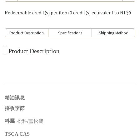
Redeemable credit(s) per item
0
credit(s) equivalent to
NT$0
Product Description
Specifications
Shipping Method
Product Description
​精油訊息
採收季節
松科/雪松屬
科屬
TSCA CAS