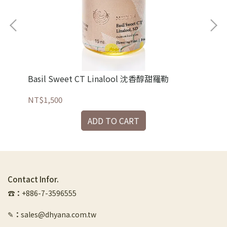
Basil Sweet CT Linalool 沈香醇甜羅勒
Bl
NT$1,500
NT
ADD TO CART
Contact Infor.
☎︎
：
+886-7-3596555
✎
：
sales@dhyana.com.tw