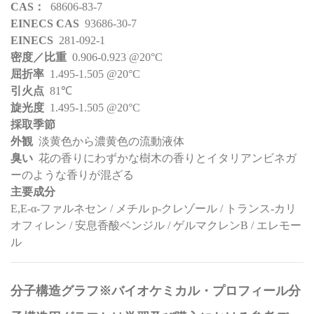
CAS：
68606-83-7
EINECS CAS
93686-​30-7
EINECS
281-092-1
密度／比重
0.906-0.923 @20°C
屈折率
1.495-1.505 @20°C
引火点
81℃
旋光度
1.495-1.505 @20°C
採取季節
外観
淡黄色から濃黄色の流動液体
臭い
花の香りにわずかな樹木の香りとイタリアンビネガ
ーのような香りが混ざる
主要成分
E,E-α-ファルネセン / メチル p-クレゾール / トランス-カリ
オフィレン / 安息香酸ベンジル / ゲルマクレンB / エレモー
ル
分子構造グラフ※バイオケミカル・プロフィール分