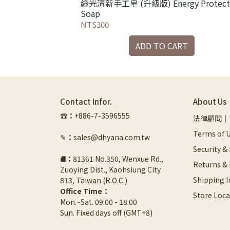
aby Care
綠光清新手工皂 (升級版) Energy Protect
Soap
NT$300
RT
ADD TO CART
Contact Infor.
About Us
☎︎
：
+886-7-3596555
法律顧問｜
Terms of U
✎
：
sales@dhyana.com.tw
Security &
⛘
：
81361 No.350, Wenxue Rd., 
Returns &
Zuoying Dist., Kaohsiung City 
Shipping 
813, Taiwan (R.O.C.)
Office Time：
Store Loca
Mon.~Sat. 09:00 - 18:00
Sun. Fixed days off (GMT+8)