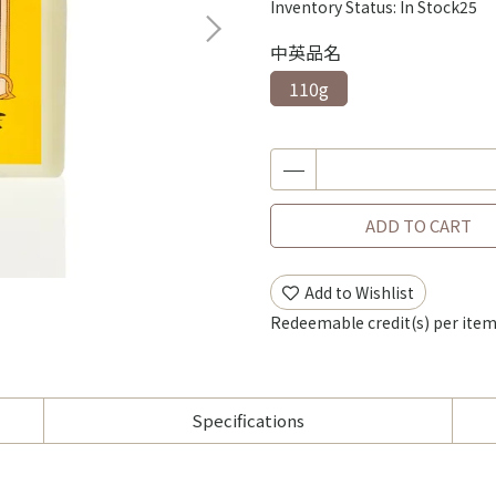
Inventory Status:
In Stock25
中英品名
110g
ADD TO CART
Add to Wishlist
Redeemable credit(s) per ite
Specifications