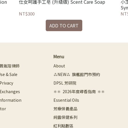
ion
仕女呵護手工皂 (升級版) Scent Care Soap
小王
Syn
NT$300
NT$
ADD TO CART
Menu
曾胤瑄律師
About
se & Sale
⁂NEW⁂  旗艦館門市預約
 Privacy
DPSL 芳研院
 Exchanges
⚛︎⚛︎  2026年度尋香指南  ⚛︎⚛︎
Information
Essential Oils
tor
芳療保養產品
純露保健系列
紅利點數區