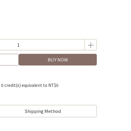
BUY NOW
m
0
credit(s) equivalent to
NT$0
Shipping Method