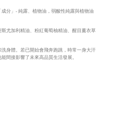
成分」- 純露、植物油，
弱酸性純露與植物油
密斯尤加利精油、粉紅葡萄柚精油、醒目薰衣草
和洗身體。
若已開始會飛奔跑跳，時常一身大汗
也能間接影響了未來高品質生活發展。