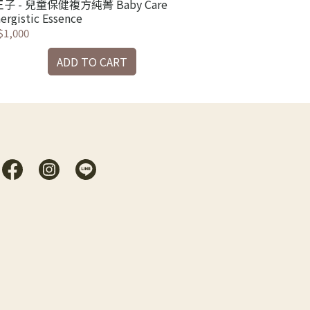
子 - 兒童保健複方純菁 Baby Care
小王子 - 兒童專用
ergistic Essence
Massage Oil
1,000
NT$1,660
ADD TO CART
A