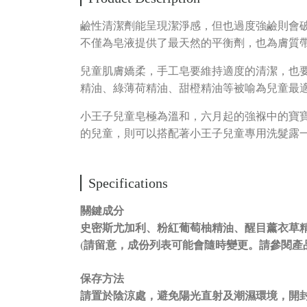
鹼性清潔劑能呈現潔淨感，但也過度強鹼則會
不僅為皂液提供了最天然的平衡劑，也為膚質
兒童肌膚嬌柔，手工皂要維持適度的清潔，也
精油、綠薄荷精油、甜橙精油等被喻為兒童最
小王子兒童皂極為溫和，六月起的強褓中的寶
的兒童，則可以搭配著小王子兒童專用洗髮露
Specifications
關鍵成分
史密斯尤加利、粉紅葡萄柚精油、醒目薰衣草
(請留意，成份列表可能會隨時變更。請參閱產
保存方法
請置於陰涼處，避免陽光直射及潮濕環境，開封