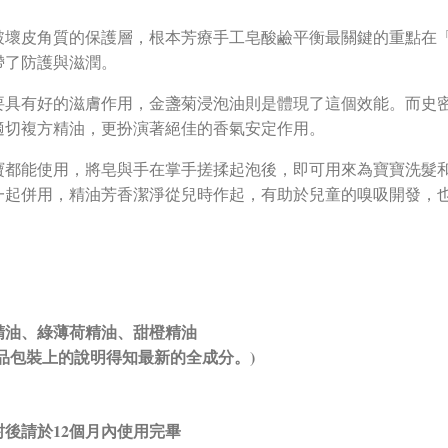
破壞皮角質的保護層，
根本芳療手工皂酸鹼平衡最關鍵的重點在「
帶了防護與滋潤。
要具有好的滋膚作用，金盞菊浸泡油則是體現了這個效能。
而史
適切複方精油，
更扮演著絕佳的香氣安定作用。
寶都能使用，將皂與手在掌手搓揉起泡後，即可用來為寶寶洗髮
一起併用，
精油芳香潔淨從兒時作起，有助於兒童的嗅吸開發，
精油、綠薄荷精油、甜橙精油
品包裝上的說明得知最新的全成分。)
後請於12個月內使用完畢