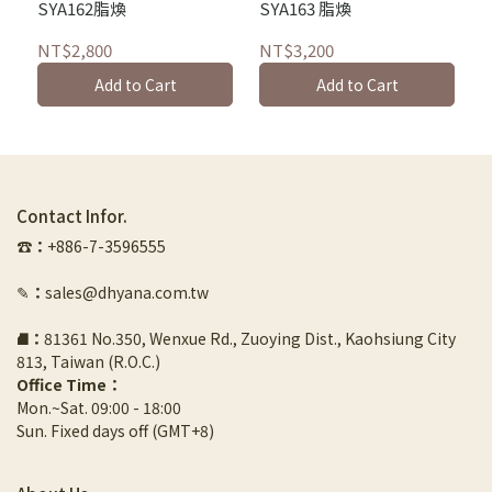
SYA162脂煥
SYA163 脂煥
NT$2,800
NT$3,200
Add to Cart
Add to Cart
Contact Infor.
☎︎
：
+886-7-3596555
✎
：
sales@dhyana.com.tw
⛘
：
81361 No.350, Wenxue Rd., Zuoying Dist., Kaohsiung City 
813, Taiwan (R.O.C.)
Office Time：
Mon.~Sat. 09:00 - 18:00
Sun. Fixed days off (GMT+8)