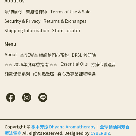
About Us
法律顧問｜曾胤瑄律師
Terms of Use & Sale
Security & Privacy
Returns & Exchanges
Shipping Information
Store Locator
Menu
About
⁂NEW⁂ 旗艦館門市預約
DPSL 芳研院
Essential Oils
⚛︎⚛︎ 2026年度尋香指南 ⚛︎⚛︎
芳療保養產品
純露保健系列
紅利點數區
身心及專業課程精選
Copyright ©
根本芳療 Dhyana Aromatherapy｜全球精油與芳香
療法電商
All Rights Reserved.
Designed by
CYBERBIZ
.