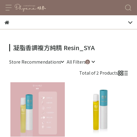
凝脂香調複方純精 Resin_SYA
Store Recommendations
All Filters
Total of 2 Products