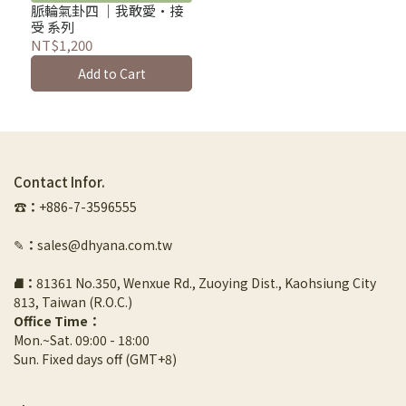
脈輪氣卦四 ｜我敢愛·接
受 系列
NT$1,200
Add to Cart
Contact Infor.
☎︎
：
+886-7-3596555
✎
：
sales@dhyana.com.tw
⛘
：
81361 No.350, Wenxue Rd., Zuoying Dist., Kaohsiung City 
813, Taiwan (R.O.C.)
Office Time：
Mon.~Sat. 09:00 - 18:00
Sun. Fixed days off (GMT+8)