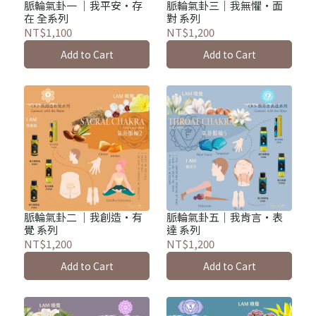
脈輪氣卦一 ｜我平安・存
脈輪氣卦三｜我無懼・面
在 全系列
對 系列
NT$1,100
NT$1,200
Add to Cart
Add to Cart
脈輪氣卦二 ｜我創造・有
脈輪氣卦五｜我肯言・表
覺 系列
達 系列
NT$1,200
NT$1,200
Add to Cart
Add to Cart