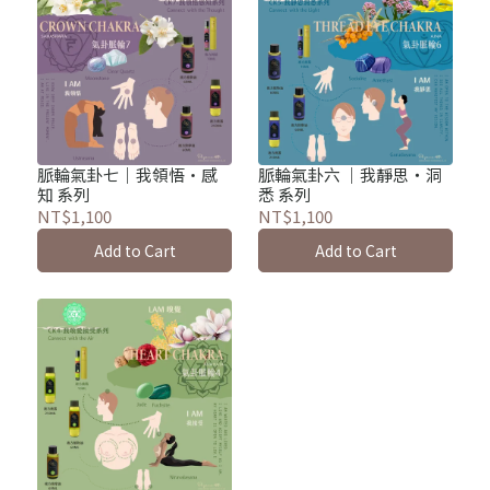
脈輪氣卦七｜我領悟·感
脈輪氣卦六 ｜我靜思・洞
知 系列
悉 系列
NT$1,100
NT$1,100
Add to Cart
Add to Cart