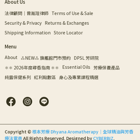
About Us
法律顧問｜曾胤瑄律師
Terms of Use & Sale
Security & Privacy
Returns & Exchanges
Shipping Information
Store Locator
Menu
About
⁂NEW⁂ 旗艦館門市預約
DPSL 芳研院
Essential Oils
⚛︎⚛︎ 2026年度尋香指南 ⚛︎⚛︎
芳療保養產品
純露保健系列
紅利點數區
身心及專業課程精選
Copyright ©
根本芳療 Dhyana Aromatherapy｜全球精油與芳香
療法電商
All Rights Reserved.
Designed by
CYBERBIZ
.