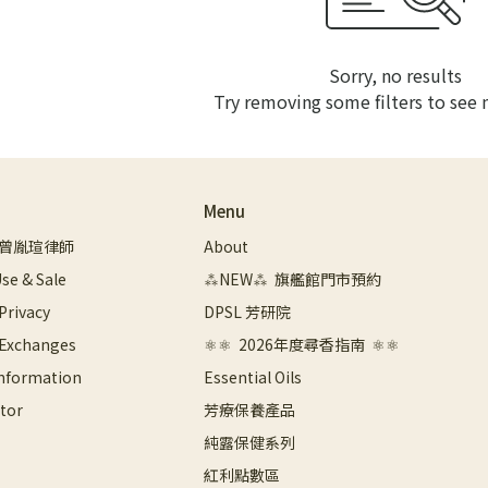
Sorry, no results
Try removing some filters to see
Menu
曾胤瑄律師
About
se & Sale
⁂NEW⁂  旗艦館門市預約
 Privacy
DPSL 芳研院
 Exchanges
⚛︎⚛︎  2026年度尋香指南  ⚛︎⚛︎
Information
Essential Oils
tor
芳療保養產品
純露保健系列
紅利點數區