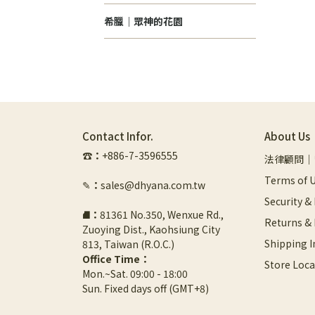
希臘｜眾神的花園
Contact Infor.
About Us
☎︎
：
+886-7-3596555
法律顧問｜
Terms of U
✎
：
sales@dhyana.com.tw
Security &
⛘
：
81361 No.350, Wenxue Rd., 
Returns &
Zuoying Dist., Kaohsiung City 
Shipping 
813, Taiwan (R.O.C.)
Office Time：
Store Loca
Mon.~Sat. 09:00 - 18:00
Sun. Fixed days off (GMT+8)