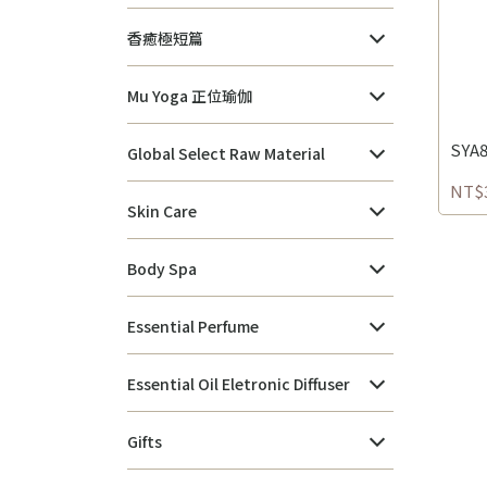
香癒極短篇
Mu Yoga 正位瑜伽
SYA
Global Select Raw Material
NT$3
Skin Care
Body Spa
Essential Perfume
Essential Oil Eletronic Diffuser
Gifts