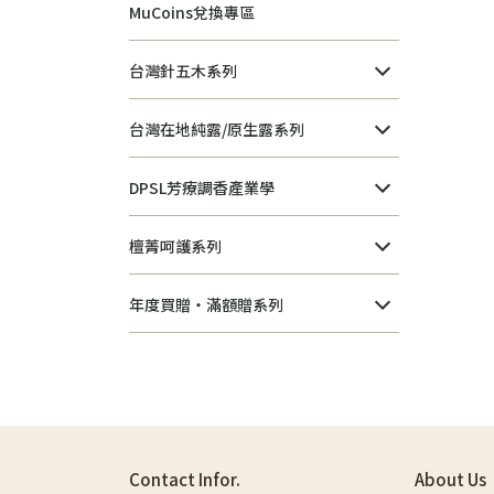
MuCoins兌換專區
台灣針五木系列
台灣在地純露/原生露系列
DPSL芳療調香產業學
檀菁呵護系列
年度買贈・滿額贈系列
Contact Infor.
About Us