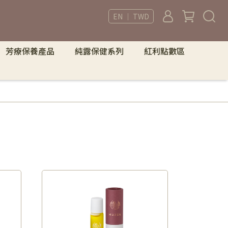
EN ｜ TWD
芳療保養產品
純露保健系列
紅利點數區