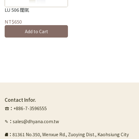
LU 506 闊氣
NT$650
Add to Cart
Contact Infor.
☎︎
：
+886-7-3596555
✎
：
sales@dhyana.com.tw
⛘
：
81361 No.350, Wenxue Rd., Zuoying Dist., Kaohsiung City 