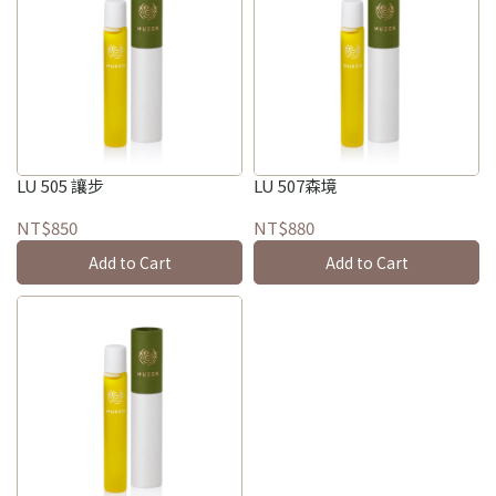
LU 505 讓步
LU 507森境
NT$850
NT$880
Add to Cart
Add to Cart