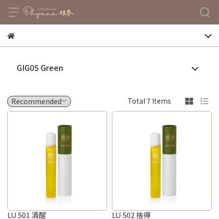
GIG05 Green
Total 7 Items
LU 501 清醒
LU 502 捨得