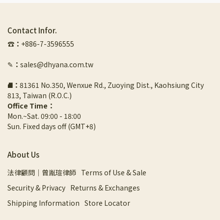
Contact Infor.
☎︎
：
+886-7-3596555
✎
：
sales@dhyana.com.tw
⛘
：
81361 No.350, Wenxue Rd., Zuoying Dist., Kaohsiung City 
813, Taiwan (R.O.C.)
Office Time：
Mon.~Sat. 09:00 - 18:00
Sun. Fixed days off (GMT+8)
About Us
法律顧問｜曾胤瑄律師
Terms of Use & Sale
Security & Privacy
Returns & Exchanges
Shipping Information
Store Locator