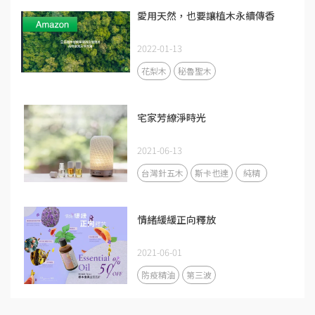
愛用天然，也要讓植木永續傳香
2022-01-13
花梨木
秘魯聖木
宅家芳繚淨時光
2021-06-13
台灣針五木
斯卡也達
純精
情緒緩緩正向釋放
2021-06-01
防疫精油
第三波