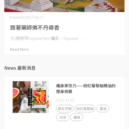
Feyond | 2017-06-27
跟著藥師佛不丹尋香
文:顏憶萍Feyond Yen 攝影：Feyond ⋯
Read More
News 最新消息
纖身果悅力——粉紅葡萄柚精油的
塑身奇蹟
2022-11-21
根本芳療
粉紅葡萄柚
薰香
泡澡
纖身