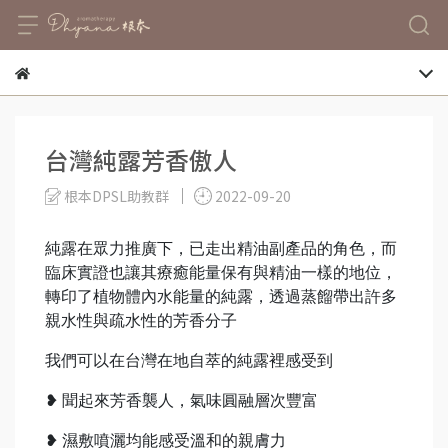
台灣純露芳香傲人
根本DPSL助教群
2022-09-20
純露在眾力推廣下，已走出精油副產品的角色，而
臨床實證也讓其療癒能量保有與精油一樣的地位，
轉印了植物體內水能量的純露，透過蒸餾帶出許多
親水性與疏水性的芳香分子
我們可以在台灣在地自萃的純露裡感受到
❥ 聞起來芳香襲人，氣味圓融層次豐富
❥ 濕敷噴灑均能感受溫和的親膚力