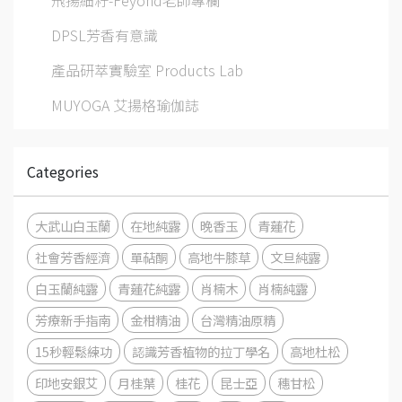
DPSL芳香有意識
產品研萃實驗室 Products Lab
MUYOGA 艾揚格瑜伽誌
Categories
大武山白玉蘭
在地純露
晚香玉
青蓮花
社會芳香經濟
單萜酮
高地牛膝草
文旦純露
白玉蘭純露
青蓮花純露
肖楠木
肖楠純露
芳療新手指南
金柑精油
台灣精油原精
15秒輕鬆練功
認識芳香植物的拉丁學名
高地杜松
印地安銀艾
月桂葉
桂花
昆士亞
穗甘松