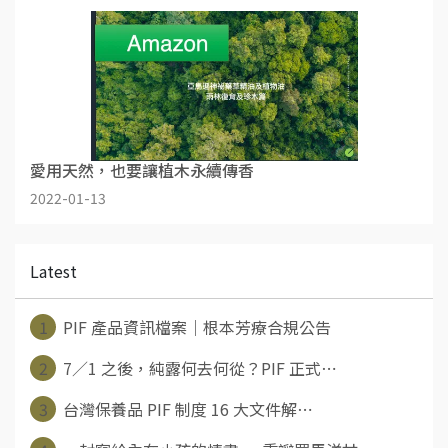
愛用天然，也要讓植木永續傳香
2022-01-13
Latest
1
PIF 產品資訊檔案｜根本芳療合規公告
2
7／1 之後，純露何去何從？PIF 正式⋯
3
台灣保養品 PIF 制度 16 大文件解⋯