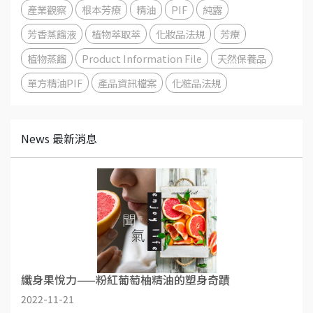
產業觀察
根本芳療
精油
PIF
純露
芳香蒸餾液
植物萃取萃
化妝品法規
芳療
植物蒸餾
Product Information File
天然保養品
單方精油PIF
產品資訊檔案
化粧品法規
News 最新消息
纖身果悅力——粉紅葡萄柚精油的塑身奇蹟
2022-11-21