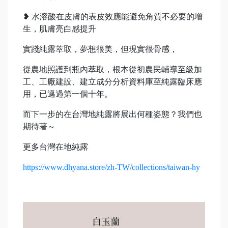
❥ 水溶酸在皮膚的表皮效應能避免角質不必要的增
生，肌膚亮白感提升
實踐純露萃取，夢想很美，但現實很骨感，
從農地照護到瓶內萃取，根本從初農民輔導至級加
工、工廠建設、建立成分分析資料庫至純露臨床應
用，已邁過第一個十年。
而下一步的在台灣地純露將展出何種姿態？我們也
期待著～
更多台灣在地純露
https://www.dhyana.store/zh-TW/collections/taiwan-hy