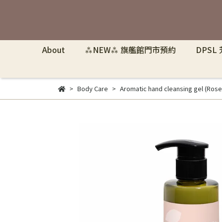
About
⁂NEW⁂ 旗艦館門市預約
DPSL
Body Care
Aromatic hand cleansing ge