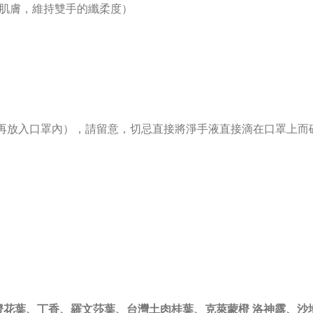
潤肌膚，維持雙手的纖柔度）
上，再放入口罩內），請留意，切忌直接將淨手液直接滴在口罩上
花葉、丁香、羅文莎葉、台灣土肉桂葉、克萊蒙橙 洛神露、沙