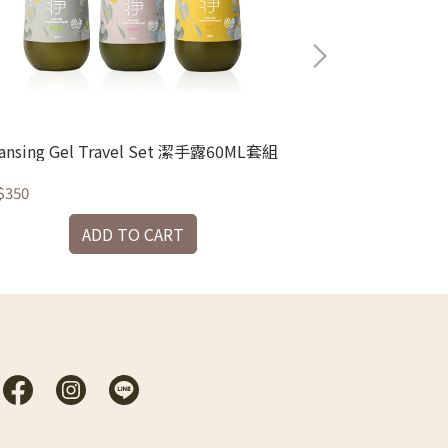
eansing Gel Travel Set 潔手露60ML套組
淨 茶樹精油呵
$350
NT$45
ADD TO CART