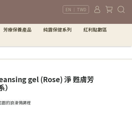
EN ｜ TWD
芳療保養產品
純露保健系列
紅利點數區
leansing gel (Rose) 淨 甦膚芳
系）
花園的浪漫情調裡