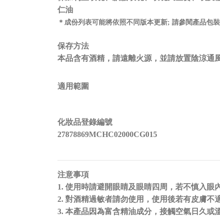
仁油
＊
成份列表可能將依照不同版本更新; 請參閱產品包
保存方法
本品含有酒精，請遠離火源，並請放置陰涼通
適用範圍
化妝品登錄編號
27878869MCHC02000CG015
注意事項
1. 使用時請避開眼睛及眼睛四周，若不慎入
2. 對酒精過敏者請勿使用，使用後若有皮膚
3. 本產品因為富含精油成分，接觸空氣日久