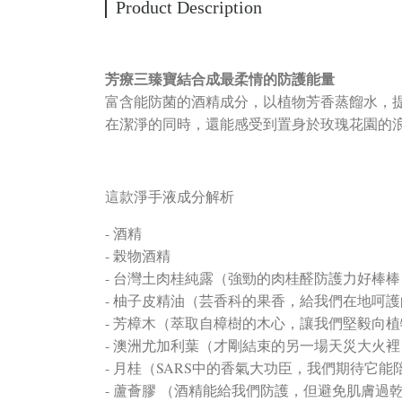
Product Description
芳療三臻寶結合成最柔情的防護能量
富含能防菌的酒精成分，以植物芳香蒸餾水，
在潔淨的同時，還能感受到置身於玫瑰花園的
這款淨手液成分解析
- 酒精
- 榖物酒精
- 台灣土肉桂純露（強勁的肉桂醛防護力好棒棒
- 柚子皮精油（芸香科的果香，給我們在地呵
- 芳樟木（萃取自樟樹的木心，讓我們堅毅向
- 澳洲尤加利葉（才剛結束的另一場天災大火
- 月桂（SARS中的香氣大功臣，我們期待它
- 蘆薈膠 （酒精能給我們防護，但避免肌膚過