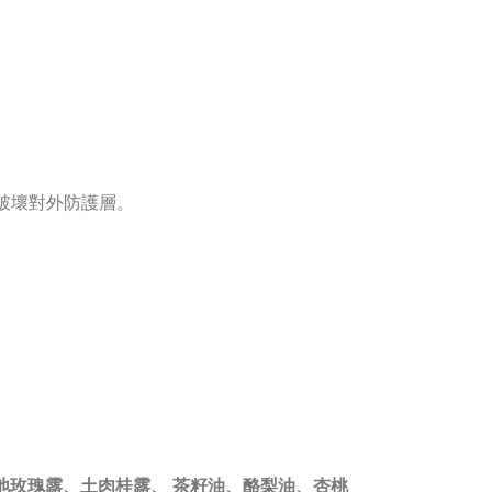
而破壞對外防護層。
地玫瑰露、土肉桂露、 茶籽油、酪梨油、杏桃