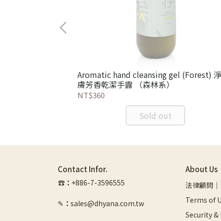
Aromatic hand cleansing gel (Forest) 淨 甦
膚芳香乾潔手露 （森林系）
NT$360
Sold out
Contact Infor.
About Us
☎︎
：
+886-7-3596555
法律顧問｜
Terms of U
✎
：
sales@dhyana.com.tw
Security &