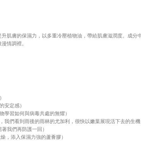
提升肌膚的保濕力，以多重冷壓植物油，帶給肌膚滋潤度。成分
浪漫情調裡。
）
護的安定感）
植物學習如何與病毒共處的無懼）
裡，我們看到雨後的雨林的尤加利，很快以嫩葉展現活下去的生機
能陪著我們再防護一回）
乾燥，添入保濕力強的蘆薈膠）