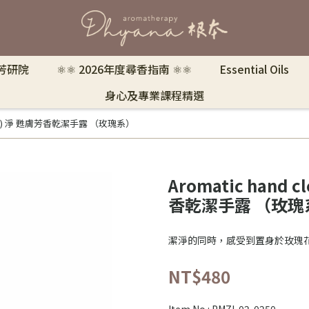
 芳研院
⚛︎⚛︎ 2026年度尋香指南 ⚛︎⚛︎
Essential Oils
身心及專業課程精選
l (Rose) 淨 甦膚芳香乾潔手露 （玫瑰系）
Aromatic hand c
香乾潔手露 （玫瑰
潔淨的同時，感受到置身於玫瑰
NT$480