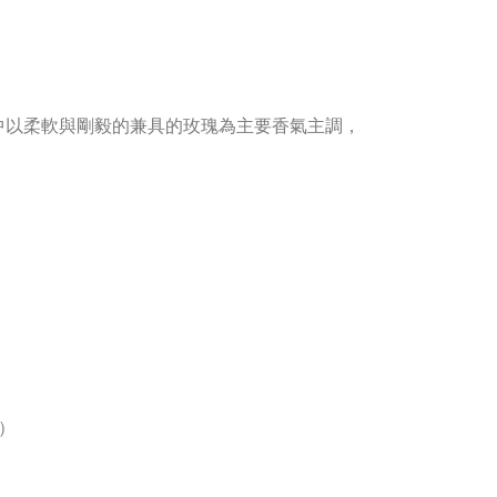
中以柔軟與剛毅的兼具的玫瑰為主要香氣主調，
）