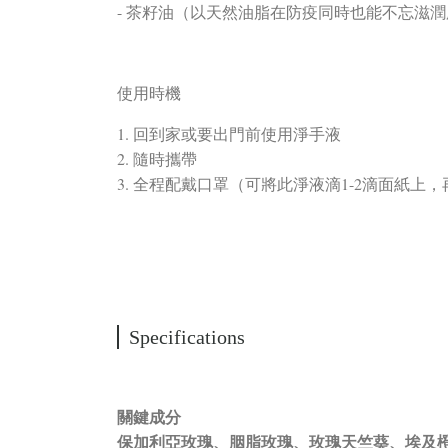
- 茶籽油（以天然油脂在防疫同時也能不忘滋
使用時機
1. 回到家或要出門前使用淨手液
2. 隨時攜帶
3. 全程配戴口罩（可將此淨液滴1-2滴面紙
Specifications
關鍵成分
保加利亞玫瑰、胭脂玫瑰、玫瑰天竺葵、埃及橙