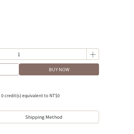
BUY NOW
m
0
credit(s) equivalent to
NT$0
Shipping Method