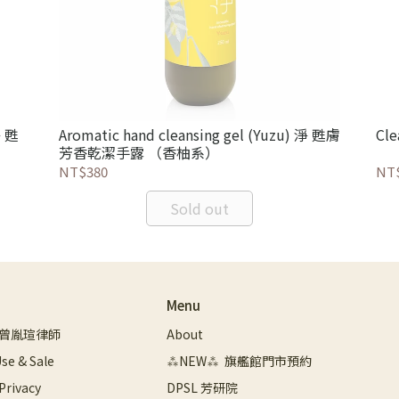
Aromatic hand cleansing gel (Yuzu) 淨 甦膚
Cl
芳香乾潔手露 （香柚系）
NT$380
NT
Sold out
Menu
曾胤瑄律師
About
se & Sale
⁂NEW⁂  旗艦館門市預約
 Privacy
DPSL 芳研院