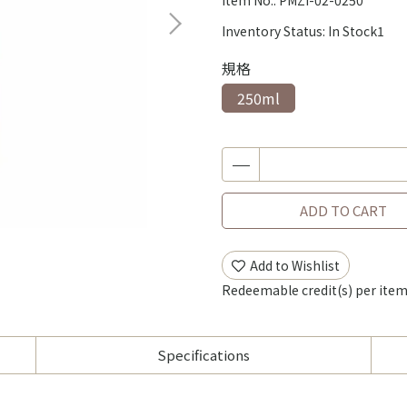
Item No.:
PMZI-02-0250
Inventory Status:
In Stock1
規格
250ml
ADD TO CART
Add to Wishlist
Redeemable credit(s) per ite
Specifications