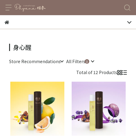
身心醒
Store Recommendations
All Filters
Total of 12 Products