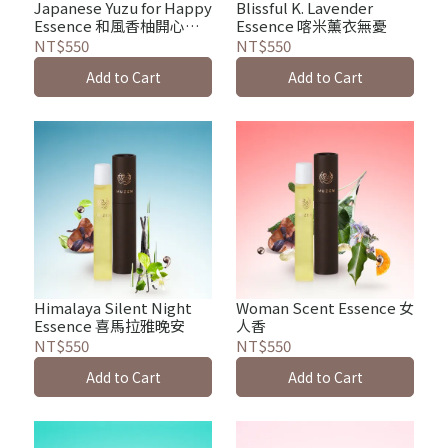
Japanese Yuzu for Happy
Blissful K. Lavender
Essence 和風香柚開心
Essence 喀米薰衣無憂
LuLu
NT$550
NT$550
Add to Cart
Add to Cart
Himalaya Silent Night
Woman Scent Essence 女
Essence 喜馬拉雅晚安
人香
NT$550
NT$550
Add to Cart
Add to Cart