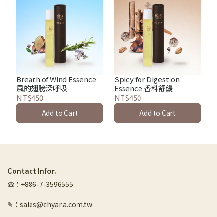
Breath of Wind Essence
Spicy for Digestion
風的翅膀深呼吸
Essence 香料舒緩
NT$450
NT$450
Add to Cart
Add to Cart
Contact Infor.
☎︎
：
+886-7-3596555
✎
：
sales@dhyana.com.tw