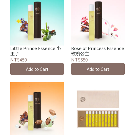
Little Prince Essence 小
Rose of Princess Essence
王子
玫瑰公主
NT$450
NT$550
Add to Cart
Add to Cart