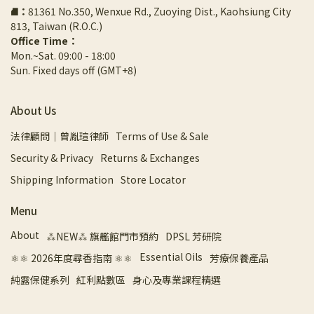
⛘
：
81361 No.350, Wenxue Rd., Zuoying Dist., Kaohsiung City 
813, Taiwan (R.O.C.)
Office Time：
Mon.~Sat. 09:00 - 18:00
Sun. Fixed days off (GMT+8)
About Us
法律顧問｜曾胤瑄律師
Terms of Use & Sale
Security & Privacy
Returns & Exchanges
Shipping Information
Store Locator
Menu
About
⁂NEW⁂ 旗艦館門市預約
DPSL 芳研院
Essential Oils
⚛︎⚛︎ 2026年度尋香指南 ⚛︎⚛︎
芳療保養產品
純露保健系列
紅利點數區
身心及專業課程精選