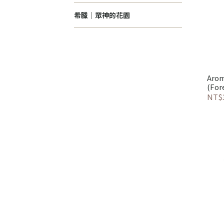
希臘｜眾神的花園
Arom
(Fo
林系
NT$