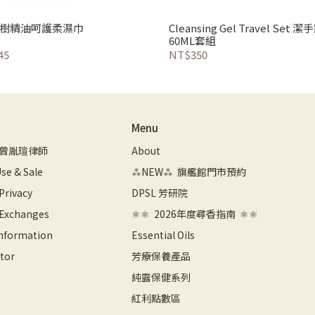
茶樹精油呵護柔濕巾
Cleansing Gel Travel Set 潔
60ML套組
45
NT$350
Menu
曾胤瑄律師
About
se & Sale
⁂NEW⁂  旗艦館門市預約
 Privacy
DPSL 芳研院
 Exchanges
⚛︎⚛︎  2026年度尋香指南  ⚛︎⚛︎
Information
Essential Oils
tor
芳療保養產品
純露保健系列
紅利點數區