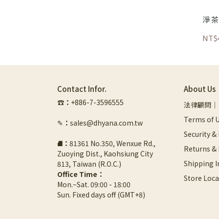
淨 
NT$
Contact Infor.
About Us
☎︎
：
+886-7-3596555
法律顧問｜
Terms of U
✎
：
sales@dhyana.com.tw
Security &
⛘
：
81361 No.350, Wenxue Rd., 
Returns &
Zuoying Dist., Kaohsiung City 
Shipping 
813, Taiwan (R.O.C.)
Office Time：
Store Loca
Mon.~Sat. 09:00 - 18:00
Sun. Fixed days off (GMT+8)