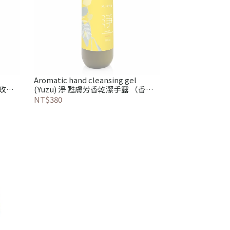
Aromatic hand cleansing gel
（玫瑰
(Yuzu) 淨 甦膚芳香乾潔手露 （香柚
系）
NT$380