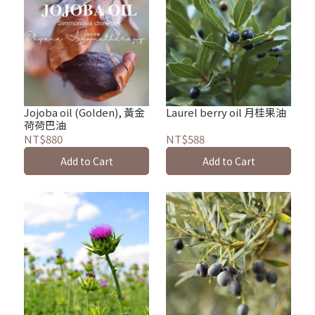
Jojoba oil (Golden), 黃金
Laurel berry oil 月桂果油
荷荷巴油
NT$880
NT$588
Add to Cart
Add to Cart