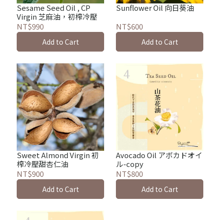
Sesame Seed Oil , CP
Sunflower Oil 向日葵油
Virgin 芝麻油，初榨冷壓
NT$990
NT$600
Add to Cart
Add to Cart
Sweet Almond Virgin 初
Avocado Oil アボカドオイ
榨冷壓甜杏仁油
ル-copy
NT$900
NT$800
Add to Cart
Add to Cart