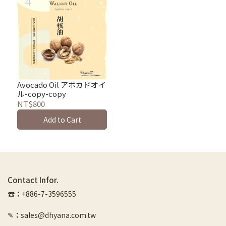
Avocado Oil アボカドオイ
ル-copy-copy
NT$800
Add to Cart
Contact Infor.
☎︎
：
+886-7-3596555
✎
：
sales@dhyana.com.tw