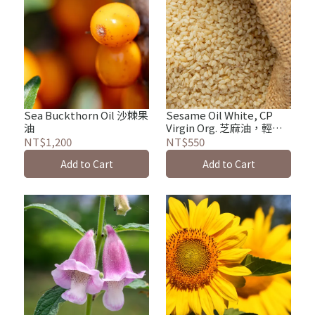
Sea Buckthorn Oil 沙棘果
Sesame Oil White, CP
油
Virgin Org. 芝麻油，輕培
冷壓，有機
NT$1,200
NT$550
Add to Cart
Add to Cart