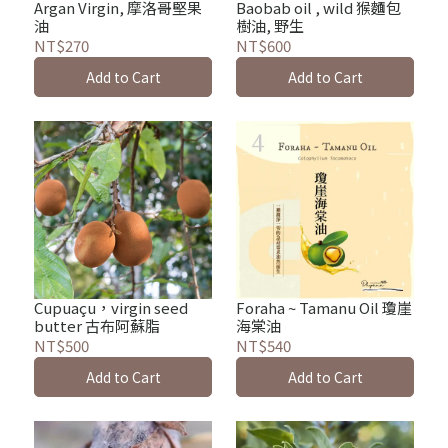
Argan Virgin, 摩洛哥堅果
Baobab oil , wild 猴麵包
油
樹油, 野生
NT$270
NT$600
Add to Cart
Add to Cart
Cupuaçu，virgin seed
Foraha ~ Tamanu Oil 瓊崖
butter 古布阿蘇脂
海棠油
NT$500
NT$540
Add to Cart
Add to Cart