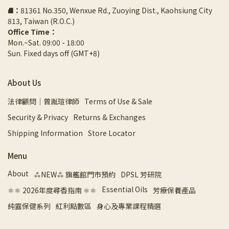
⛘
：
81361 No.350, Wenxue Rd., Zuoying Dist., Kaohsiung City 
813, Taiwan (R.O.C.)
Office Time：
Mon.~Sat. 09:00 - 18:00
Sun. Fixed days off (GMT+8)
About Us
法律顧問｜曾胤瑄律師
Terms of Use & Sale
Security & Privacy
Returns & Exchanges
Shipping Information
Store Locator
Menu
About
⁂NEW⁂ 旗艦館門市預約
DPSL 芳研院
Essential Oils
⚛︎⚛︎ 2026年度尋香指南 ⚛︎⚛︎
芳療保養產品
純露保健系列
紅利點數區
身心及專業課程精選