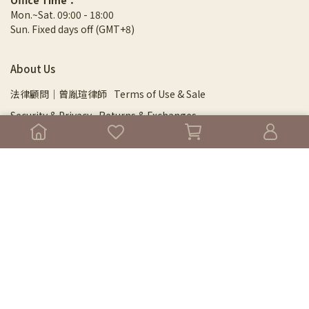
Office Time：
Mon.~Sat. 09:00 - 18:00
Sun. Fixed days off (GMT+8)
About Us
法律顧問｜曾胤瑄律師
Terms of Use & Sale
Security & Privacy
Returns & Exchanges
Shipping Information
Store Locator
Menu
About
⁂NEW⁂ 旗艦館門市預約
DPSL 芳研院
Essential Oils
⚛︎⚛︎ 2026年度尋香指南 ⚛︎⚛︎
芳療保養產品
純露保健系列
紅利點數區
身心及專業課程精選