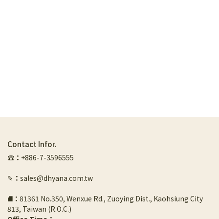
Contact Infor.
☎︎
：
+886-7-3596555
✎
：
sales@dhyana.com.tw
⛘
：
81361 No.350, Wenxue Rd., Zuoying Dist., Kaohsiung City 
813, Taiwan (R.O.C.)