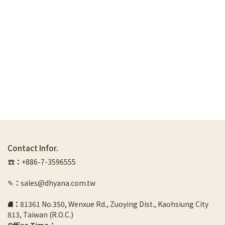
Contact Infor.
☎︎
：
+886-7-3596555
✎
：
sales@dhyana.com.tw
⛘
：
81361 No.350, Wenxue Rd., Zuoying Dist., Kaohsiung City 
813, Taiwan (R.O.C.)