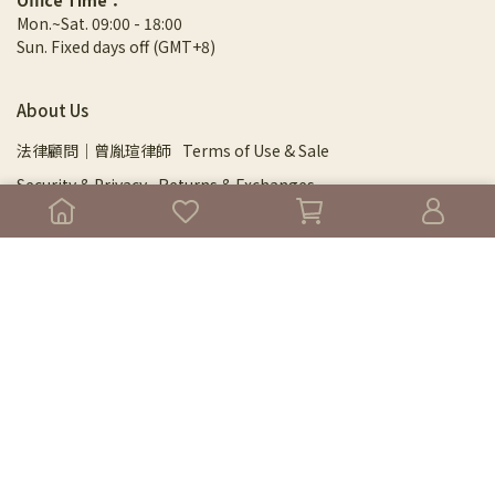
Office Time：
Mon.~Sat. 09:00 - 18:00
Sun. Fixed days off (GMT+8)
About Us
法律顧問｜曾胤瑄律師
Terms of Use & Sale
Security & Privacy
Returns & Exchanges
Shipping Information
Store Locator
Menu
About
⁂NEW⁂ 旗艦館門市預約
DPSL 芳研院
Essential Oils
⚛︎⚛︎ 2026年度尋香指南 ⚛︎⚛︎
芳療保養產品
純露保健系列
紅利點數區
身心及專業課程精選