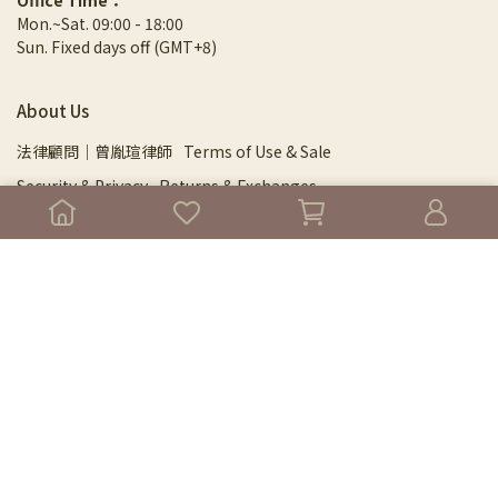
Office Time：
Mon.~Sat. 09:00 - 18:00
Sun. Fixed days off (GMT+8)
About Us
法律顧問｜曾胤瑄律師
Terms of Use & Sale
Security & Privacy
Returns & Exchanges
Shipping Information
Store Locator
Menu
About
⁂NEW⁂ 旗艦館門市預約
DPSL 芳研院
Essential Oils
⚛︎⚛︎ 2026年度尋香指南 ⚛︎⚛︎
芳療保養產品
純露保健系列
紅利點數區
身心及專業課程精選