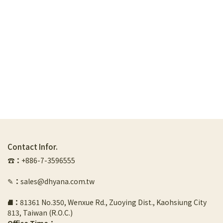
Contact Infor.
☎︎
：
+886-7-3596555
✎
：
sales@dhyana.com.tw
⛘
：
81361 No.350, Wenxue Rd., Zuoying Dist., Kaohsiung City 
813, Taiwan (R.O.C.)