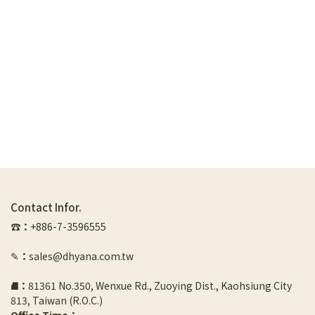
Contact Infor.
☎︎
：
+886-7-3596555
✎
：
sales@dhyana.com.tw
⛘
：
81361 No.350, Wenxue Rd., Zuoying Dist., Kaohsiung City 
813, Taiwan (R.O.C.)