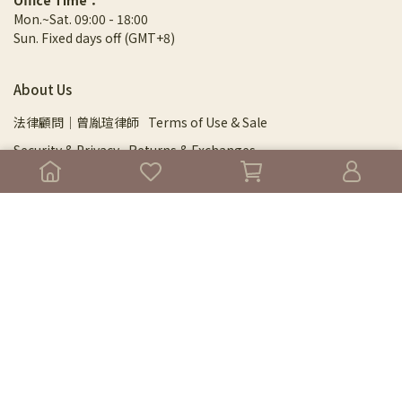
Office Time：
Mon.~Sat. 09:00 - 18:00
Sun. Fixed days off (GMT+8)
About Us
法律顧問｜曾胤瑄律師
Terms of Use & Sale
Security & Privacy
Returns & Exchanges
Shipping Information
Store Locator
Menu
About
⁂NEW⁂ 旗艦館門市預約
DPSL 芳研院
Essential Oils
⚛︎⚛︎ 2026年度尋香指南 ⚛︎⚛︎
芳療保養產品
純露保健系列
紅利點數區
身心及專業課程精選