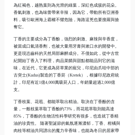
為紅褐色，越熟葉則為光滑的綠葉，深紅色成簇的花朵。
香氣刺激，也為味蕾帶來辛辣，因為它，帶動所有亞洲香
料，吸引歐洲海上霸權不懼危險，海路逞兇也要搜羅與搶
奪它。
丁香的主要成分為丁香酚，強烈的刺激、麻辣與辛香度，
被當成口氣清香劑，也被大量用牙膏與漱口水的開發中。
更是現恣齒科的天然局部麻醉成分。不僅如此，從中古世
紀開始丁香入了料理，肉品菜餚與甜點都能品到它的滋
味，在近代，它更成為菸草業的寵兒，印尼由爪哇中部的
古突士(Kudus)製造的丁香菸（Kretek），根據印尼政府統
計，印尼有近1億4,000萬吸菸人口，年銷量超過2,000億
支。
丁香枝葉、花苞、都能萃取出精油。取決在丁香酚的含
量，一般枝葉萃取丁香酚約73%，而花苞萃取則能高達
85%，丁香酚的生物活性科學研究有很多，也造就丁香精
油的珍貴性。 隨著聖誕節的氣氛逐漸濃郁，丁香、柑橘與
肉桂等精油共同譜出的魔力辛香味，也能為冬日的居家帶