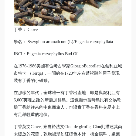
丁香： Clove
學名： Syzygium aromaticum (L)/Eugenia caryophyllata
INCI：Eugenia caryophyllus Bud Oil
在1976-1986美國有位考古學家GiorgioBuccellati在敍利亞城
市特卡 （Terqa)，一間約在1720年左右遭祝融的屋子發現
裝有丁香的小磁罐。
在那樣的年代，全球唯一有丁香出產地，即是與敍利亞有
6,000英哩之距的摩鹿加群島。這也顯示當時島民有交易乾
燥丁香給往來的中東商旅人，也證實丁香在香料交易史上
有足舉輕重的地位。
丁香英文Clove, 來自於法文Clou de girofle, Clou則描述其尚
未綻放的花蕾，乾燥後形如紅棕色木針，桃金孃科，嫩葉