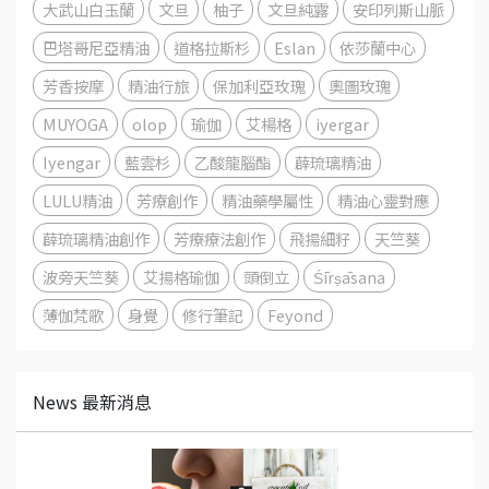
大武山白玉蘭
文旦
柚子
文旦純露
安印列斯山脈
巴塔哥尼亞精油
道格拉斯杉
Eslan
依莎蘭中心
芳香按摩
精油行旅
保加利亞玫瑰
奧圖玫瑰
MUYOGA
olop
瑜伽
艾楊格
iyergar
Iyengar
藍雲杉
乙酸龍腦酯
薜琉璃精油
LULU精油
芳療創作
精油藥學屬性
精油心靈對應
薜琉璃精油創作
芳療療法創作
飛揚細籽
天竺葵
波旁天竺葵
艾揚格瑜伽
頭倒立
Śīrṣāsana
薄伽梵歌
身覺
修行筆記
Feyond
News 最新消息