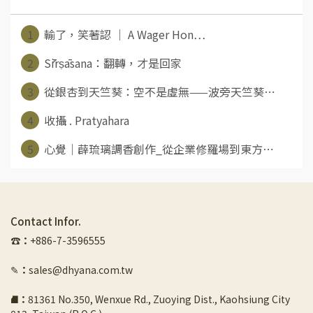
1
輸了，笑著認 ｜ A Wager Hon⋯
2
Śīrṣāsana：翻轉，才是回家
3
從銀杏到天竺葵：空不是虛無——波旁天竺葵⋯
4
收攝 . Pratyahara
5
心覺｜薜琉璃調香創作_從企業修羅場到東方⋯
Contact Infor.
☎︎
：
+886-7-3596555
✎
：
sales@dhyana.com.tw
⛘
：
81361 No.350, Wenxue Rd., Zuoying Dist., Kaohsiung City 