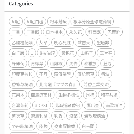
Categories
印尼
印尼白檀
根本芳療
根本芳療全球電商網
丁香
丁香酚
日本檜木
永久花
科西嘉
巴爾幹
乙酸橙花酯
艾草
明心見性
歐吉芙
聖塔非
白千層
1
8桉油醇
黃梔花
山梔子
玉堂春
綠薄荷
青檸葉
山雞椒
馬告
泰雅族
荳蔻
印度克拉拉
不丹
藏傳醫學
傳統藥草
精油
香蜂草精油
北海道『フプの森』
芳香企業交流
花梨木
亞馬遜雨林
生物多樣性
肖楠
和平共處
台灣茉莉
#DPSL
北海道尋香記
鷹爪豆
南歐精油
薰衣草
索馬利蘭
乳香
沒藥
岩玫瑰精油
勞丹脂精油
脂煥
麥索爾檀香
白玉蘭