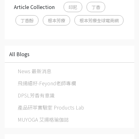
Article Collection
印尼
丁香
丁香酚
根本芳療
根本芳療全球電商網
All Blogs
News 最新消息
飛揚細籽-Feyond老師專欄
DPSL芳香有意識
產品研萃實驗室 Products Lab
MUYOGA 艾揚格瑜伽誌