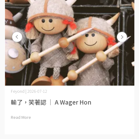
Feyond | 2026-07-12
輸了，笑著認 ｜ A Wager Hon⋯
Read More