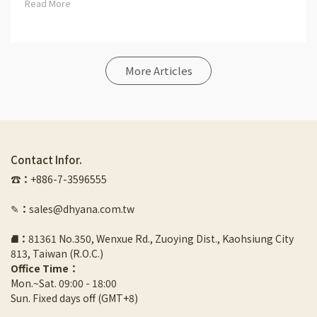
Read More
More Articles
Contact Infor.
☎︎
：
+886-7-3596555
✎
：
sales@dhyana.com.tw
⛘
：
81361 No.350, Wenxue Rd., Zuoying Dist., Kaohsiung City 
813, Taiwan (R.O.C.)
Office Time：
Mon.~Sat. 09:00 - 18:00
Sun. Fixed days off (GMT+8)